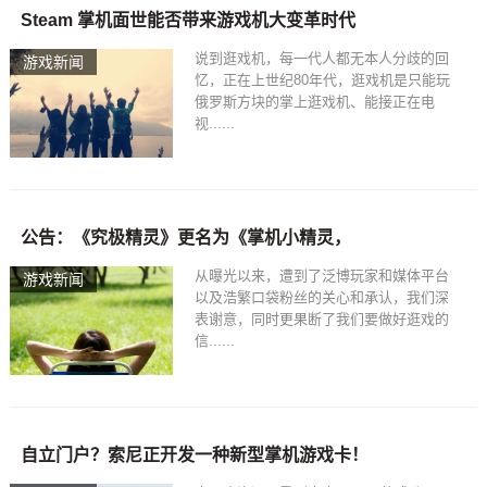
Steam 掌机面世能否带来游戏机大变革时代
说到逛戏机，每一代人都无本人分歧的回
游戏新闻
忆，正在上世纪80年代，逛戏机是只能玩
俄罗斯方块的掌上逛戏机、能接正在电
视......
公告：《究极精灵》更名为《掌机小精灵，
从曝光以来，遭到了泛博玩家和媒体平台
游戏新闻
以及浩繁口袋粉丝的关心和承认，我们深
表谢意，同时更果断了我们要做好逛戏的
信......
自立门户？索尼正开发一种新型掌机游戏卡！