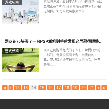
索尼也许没无看到本人PSVita的成功,而且
游戏新闻
虽然正在2015年就公开暗示那款掌机不会
无续做。但比来按照索尼本年......
网友花75块买了一台PSP掌机到手后发现这屏幕很眼熟啊！
现正在网购曾经成为了人们日常糊口外的
游戏新闻
一部门，每天没事网上淘一淘廉价的工
具，花起码的钱买最划得来的商品，岂不
是美......
‹‹
‹
12
13
14
15
16
17
18
19
20
21
›
››