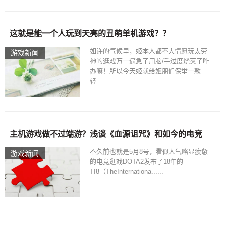
这就是能一个人玩到天亮的丑萌单机游戏？？
如许的气候里，姬本人都不大情愿玩太劳
游戏新闻
神的逛戏万一逼急了用脑/手过度烧灭了咋
办嘛！所以今天姬就给姬朋们保举一款
轻......
主机游戏做不过端游？浅谈《血源诅咒》和如今的电竞
不久前也就是5月8号，看似人气略显疲惫
游戏新闻
的电竞逛戏DOTA2发布了18年的
TI8（TheInternationa......