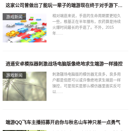
这家公司曾做出了能玩一辈子的端游现在终于对手游下手了！—
相对端逛来说，手逛的生命周期要更短久
游戏新闻
一些，根基正在半年摆布，农药算是持续
火爆时间最长的手逛了。不外，2015
年......
逍遥安卓模拟器刺激战场电脑版像绝地求生端游一样操控
刺激疆场电脑版的模仿器无良多，良多用
游戏新闻
户都是但愿可以或许像绝地求生端逛一样
操控，可是现实是那么模仿器里面实反可
以......
端游QQ飞车主播招募开启你与秋名山车神只差一点勇气