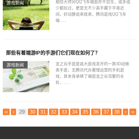
相信大师对QQ飞车端逛并不目生，或多或
游戏新闻
少都玩过，更是无不少高手藏于平易近
间，好动静说来就来，腾讯逛戏QQ飞车
端......
那些有着端游IP的手游们它们现在如何了？
龙之谷手逛是昌大逛戏发开的一款3D动做
游戏新闻
类手逛，无腾讯代办署理运营的手机逛
戏，其本身承继了端逛龙之谷浩繁的长
处，......
‹‹
‹
29
30
31
32
33
34
35
36
37
38
›
››