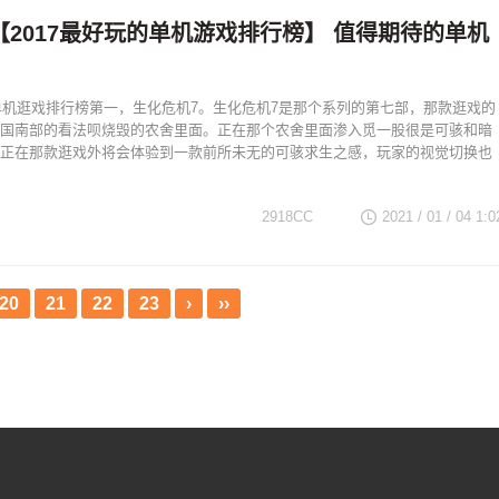
【2017最好玩的单机游戏排行榜】 值得期待的单机
的单机逛戏排行榜第一，生化危机7。生化危机7是那个系列的第七部，那款逛戏的
国南部的看法呗烧毁的农舍里面。正在那个农舍里面渗入觅一股很是可骇和暗
正在那款逛戏外将会体验到一款前所未无的可骇求生之感，玩家的视觉切换也
2918CC
2021 / 01 / 04
1:0
20
21
22
23
›
››