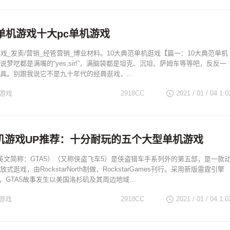
单机游戏十大pc单机游戏
逛戏_发卖/营销_经管营销_博业材料。10大典范单机逛戏【篇一：10大典范单机
梦呓都是满嘴的“yes,sir!”，满脑袋都是坦克、沉坦、萨姆车等等吧，反反一
具。别跟我说它不是九十年代的经典逛戏，...
机游戏
2918CC
2021 / 01 / 04
1:0
机游戏UP推荐：十分耐玩的五个大型单机游戏
英文简称：GTA5）（又称侠盗飞车5）是侠盗猎车手系列外的第五部，是一款
逛戏，由RockstarNorth制做，RockstarGames刊行。采用新版雷霆引擎
，GTA5故事发生以美国洛杉矶及其周边地域...
游戏
2918CC
2021 / 01 / 04
1:0