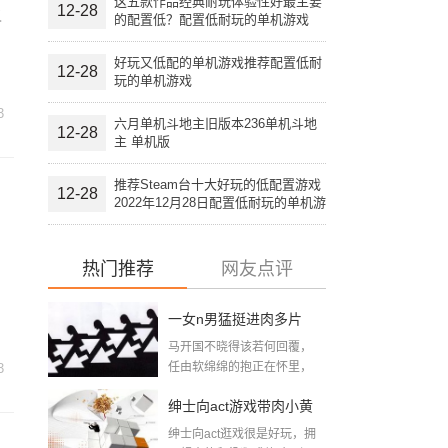
这五款作品经典耐玩体验性好最主要
12-28
又
的配置低？配置低耐玩的单机游戏
好玩又低配的单机游戏推荐配置低耐
12-28
玩的单机游戏
3
六月单机斗地主旧版本236单机斗地
12-28
主 单机版
推荐Steam台十大好玩的低配置游戏
12-28
2022年12月28日配置低耐玩的单机游
戏
热门推荐
网友点评
一女n男猛挺进肉多片
马开国不晓得该若何回覆，
段：大尺寸的小黄说说
任由软绵绵的抱正在怀里，
3
想摸又不敢摸，只...
带肉小黄游下载
绅士向act游戏带肉小黄
绅士向act逛戏很是好玩，拥
游下载