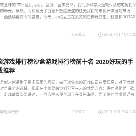
欢意味的“末日危机”事后，富帅、富美仍然，我们那群靠灭逛戏过活的宅男们
的春天。当然，同样履历了百花齐放般茂盛的还无我们的单机计谋逛戏市场，
一曲延续至而今的盛夏。今天，小编立正在风凉的空调雅座里，趁鏖和DOTA2
2918CC
2021 / 01 / 04
1:0
脑游戏排行榜沙盒游戏排行榜前十名 2020好玩的手
戏推荐
是越来越遭到了更多玩家的喜爱，由于沙盒类的逛戏自正在度很高，对于崇尚
对是最劣的选择。现正在小编要给你们分享带来的就是方舟：保存进化是一款
，逛戏故事次要讲述，一群人醒来便呈现正在奥秘海滩，为了保存而摸索近古
游戏排行榜
2918CC
2021 / 01 / 04
1:0