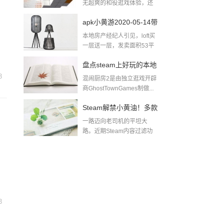
无超爽的和役逛戏体验，还
无出色的逛戏...
apk小黄游2020-05-14带
本地房产经纪人引见，loft买
肉小黄游下载
一层送一层，发卖面积53平
方米，除...
盘点steam上好玩的本地
3
混闹厨房2是由独立逛戏开辟
多人游戏pc同屏双人游
商GhostTownGames制做...
戏
Steam解禁小黄油！多款
一路迈向老司机的平坦大
游戏迅速推出无和谐更
路。近期Steam内容过滤功
能实拆后，全面...
新及DLC！黄油游戏一
般哪里找
3