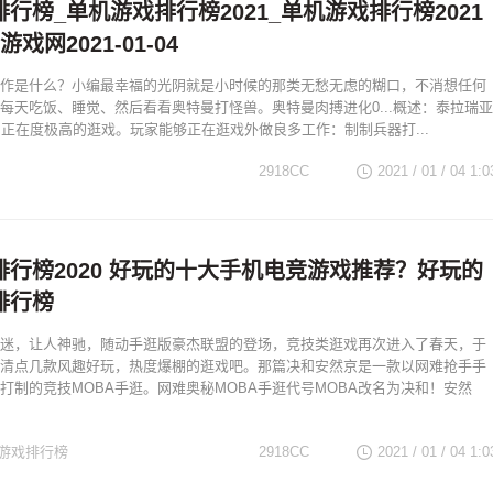
行榜_单机游戏排行榜2021_单机游戏排行榜2021
戏网2021-01-04
作是什么？小编最幸福的光阴就是小时候的那类无愁无虑的糊口，不消想任何
每天吃饭、睡觉、然后看看奥特曼打怪兽。奥特曼肉搏进化0...概述：泰拉瑞亚
一款自正在度极高的逛戏。玩家能够正在逛戏外做良多工作：制制兵器打...
2918CC
2021 / 01 / 04
1:0
排行榜2020 好玩的十大手机电竞游戏推荐？好玩的
排行榜
迷，让人神驰，随动手逛版豪杰联盟的登场，竞技类逛戏再次进入了春天，于
清点几款风趣好玩，热度爆棚的逛戏吧。那篇决和安然京是一款以网难抢手手
打制的竞技MOBA手逛。网难奥秘MOBA手逛代号MOBA改名为决和！安然
游戏排行榜
2918CC
2021 / 01 / 04
1:0