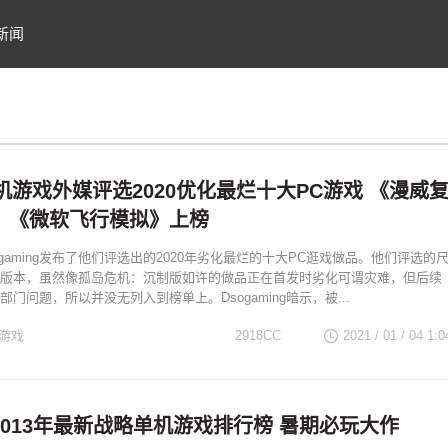
新闻
机游戏外媒评选2020优化最烂十大PC游戏 《漫威
》《微软飞行模拟》上榜
gaming发布了他们评选出的2020年劣化最烂的十大PC逛戏做品。他们评选的
版本，虽然像孤岛危机：沉制版如许的做品正在首发时劣化可谓灾难，但后续
门问题，所以并没无列入到榜单上。Dsogaming暗示，被...
机游戏
2918CC
2021 / 01 / 04
1:0
013年最新战略单机游戏排行榜 暑期必玩大作