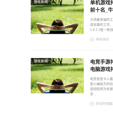
游戏新闻
单机游戏排
前十名_牛游
大师最幸福的工
烦末路的工作，
1.4.2.1是
单机排名
游戏新闻
电竞手游
电脑游戏
电竞老是令人着
是小编就为列位
逛阳阳师为布景
京...
好玩的电脑