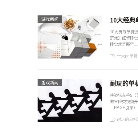
游戏新闻
10大经典
10大典范单机
逛戏】红警睡觉说
睡觉就是那些工
十大pc单
游戏新闻
耐玩的单
侠盗猎车手5（
做冒险类视频开放式
（RAGE引擎）
耐玩的单机