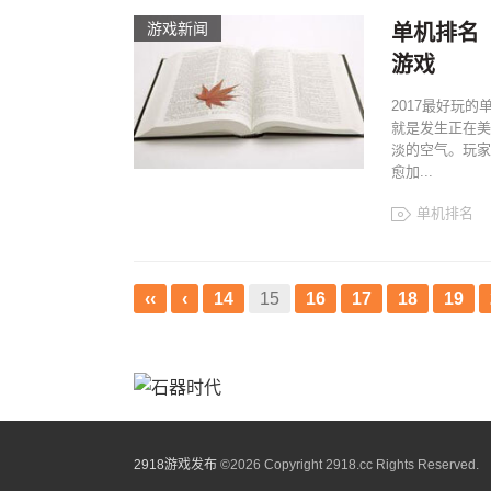
游戏新闻
单机排名
游戏
2017最好玩
就是发生正在美
淡的空气。玩家
愈加...
单机排名
‹‹
‹
14
15
16
17
18
19
2918游戏发布
©
2026 Copyright 2918.cc Rights Reserved.