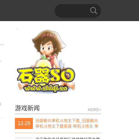
复
尺
4
游戏新闻
MORE>
旧版联众单机斗地主下载_旧版联众
12-28
单机斗地主下载安装-单机斗地主 单
机版