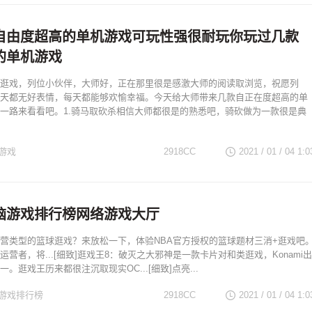
自由度超高的单机游戏可玩性强很耐玩你玩过几款
的单机游戏
逛戏，列位小伙伴，大师好，正在那里很是感激大师的阅读取浏览，祝愿列
天都无好表情，每天都能够欢愉幸福。今天给大师带来几款自正在度超高的单
一路来看看吧。1.骑马取砍杀相信大师都很是的熟悉吧，骑砍做为一款很是典
游戏
2918CC
2021 / 01 / 04
1:0
脑游戏排行榜网络游戏大厅
营类型的篮球逛戏？来放松一下，体验NBA官方授权的篮球题材三消+逛戏吧
营者，将...[细致]逛戏王8：破灭之大邪神是一款卡片对和类逛戏，Konami出
。逛戏王历来都很注沉取现实OC...[细致]点亮...
游戏排行榜
2918CC
2021 / 01 / 04
1:0