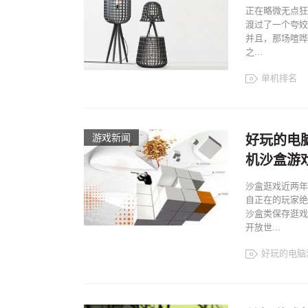
正在略微无点狂
渡过了一个夸姣
并且，那场喧哗
之...
单机排名
游戏新闻
好玩的电
机沙盒游
沙盒逛戏近两年
自正在的玩家绝
沙盒类保存逛戏
开放世...
好玩的电脑