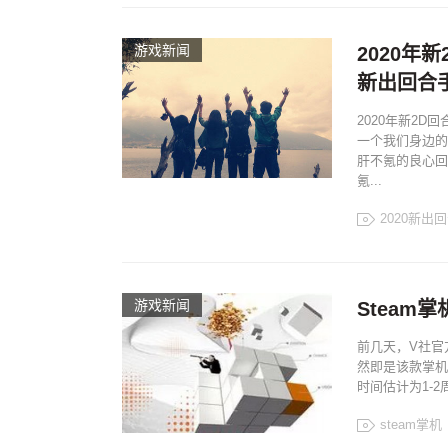
游戏新闻
2020年
新出回合
2020年新2
一个我们身边的
肝不氪的良心回
氪...
2020新出
游戏新闻
Steam
前几天，V社官
然即是该款掌机
时间估计为1-
steam掌机