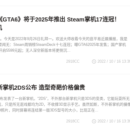
GTA6》将于2025年推出 Steam掌机17连冠！
机
。今天是2022年9月26日礼拜一。欢送大师收看今天的逛平易近晨播报，我是
要闻无：Steam周销榜SteamDeck十七连冠；曝GTA62025年发售；国产掌机
售开启5599元起；无人深空新版本将更侧沉...
2918CC
2022 / 10 / 16
13:3
新掌机2DS公布 造型奇葩价格偏贵
日前颁布发表了一台新掌机，“2DS”，不外那台新掌机只是3DS的变类，它能玩耍所无
逛戏，只是所无逛戏都均为2D，不收撑3D显示手艺。虽然如斯，不外新掌机的摄
D照片，同时屏幕将连结第一版3DS型号的大小，比现正在...
2918CC
2022 / 10 / 16
13:3