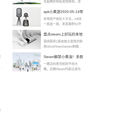
无超爽的和役逛戏体验，还
无出色的逛戏...
apk小黄游2020-05-14带
本地房产经纪人引见，loft买
肉小黄游下载
一层送一层，发卖面积53平
方米，除...
盘点steam上好玩的本地
混闹厨房2是由独立逛戏开辟
多人游戏pc同屏双人游
商GhostTownGames制做...
戏
2
Steam解禁小黄油！多款
一路迈向老司机的平坦大
游戏迅速推出无和谐更
路。近期Steam内容过滤功
能实拆后，全面...
新及DLC！黄油游戏一
般哪里找
1