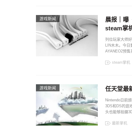
游戏新闻
晨报｜曝《
steam掌
列位玩家大师好
LIN木木。今日
AYANEO2预
steam掌机
游戏新闻
任天堂最
Nintendo
3DS和DS的
头也能够拍摄3
最新掌机