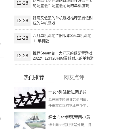
这五款作品经典耐玩体验性好最主要
12-28
的配置低？配置低耐玩的单机游戏
好玩又低配的单机游戏推荐配置低耐
12-28
玩的单机游戏
六月单机斗地主旧版本236单机斗地
12-28
主 单机版
2
推荐Steam台十大好玩的低配置游戏
12-28
2022年12月28日配置低耐玩的单机游
戏
热门推荐
网友点评
一女n男猛挺进肉多片
马开国不晓得该若何回覆，
段：大尺寸的小黄说说
任由软绵绵的抱正在怀里，
想摸又不敢摸，只...
带肉小黄游下载
绅士向act游戏带肉小黄
2
绅士向act逛戏很是好玩，拥
游下载