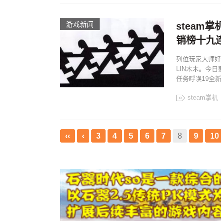
游戏新闻
steam
销榜十九
列位玩家大师好
LIN木木。今日
任务呼唤19全
steam掌机
‹‹
‹
3
4
5
6
7
8
9
10