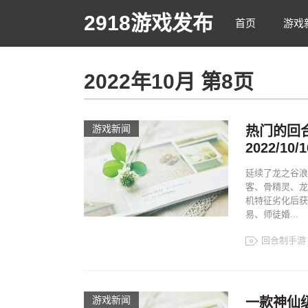
2918游戏发布
首页
游戏
2022年10月 第8页
游戏新闻
热门的回
2022/10/1
延续了龙之谷浪
客、骨精灵、龙
机特征劣化后获
易、师徒婚...
回合制手游
游戏新闻
一款神仙