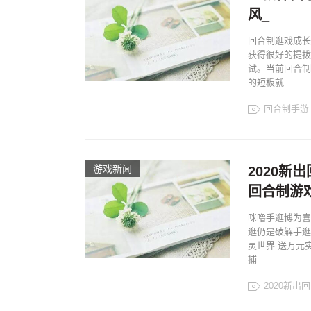
风_
回合制逛戏成长
获得很好的提拔
试。当前回合制
的短板就...
回合制手游
游戏新闻
2020新
回合制游
咪噜手逛博为喜
逛仍是破解手逛
灵世界-送万元
捕...
2020新出