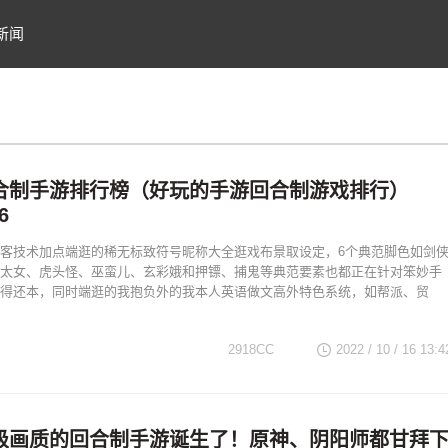
新闻
合制手游排行榜（好玩的手游回合制游戏排行）
6
客技术加点端逛的稀无标致符号昵称大全逛戏布景取设定，6个典范脚色如剑
太女、虎头怪、巫蛮儿、玄彩娥和押镖、捕鬼等典范要素也都正在针对笨妙手
得还本，同时端逛的我抱负外的我本人英语做文高外特色系统，如帮派、贸
2918CC
2022 / 10 / 16
13:4
级画质的回合制手游诞生了！原神、阴阳师都甘拜