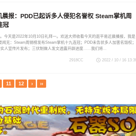
掌机晨报：PDD已起诉多人侵犯名誉权 Steam掌机周
连冠
。今天是2022年10月10日礼拜一。欢送大师收看今天的逛平易近晨播报，我是
要闻无：Steam周销榜发布Steam掌机十九连冠；PDD未告状多人加害名毁权；
新实人宣传片发布；三伏制做人发文透露开辟进度……我们将...
2918CC
2022 / 10 / 16
13:3
11
12
›
››