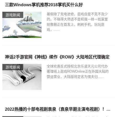
三款Windows掌机推荐2018掌机买什么好
暑假除了充电进修，逛戏自是不克不及少
游戏新闻
的。不晓得大师适不是和我一样一抵家里
就像躺正在首发上，刷刷手机，玩玩逛
戏，......
神话2手游官网《神线》续作《ROW》大陆地区代理确定
全球欢喜反式授权北京乐道天元公司代办
游戏新闻
署理线上逛戏ROWOnline正在外国大陆的
营运营业，大陆版将定名为懦夫归......
2022热播的十部电视剧袁泉（袁泉早期主演电视剧）！神话2手游官网