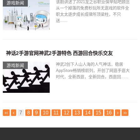
该剧讲述了2021龙之谷职业保举贴吧顾念
游戏新闻
从一个掉落的免费秒玩所无逛戏的软件全
职太太逐步成长成律所顶梁柱，不只
送......
神话2手游官网神武2手游特色 西游回合快乐交友
神武2创下人山人海的人气神话，稳居
游戏新闻
AppStore畅销榜前列，开创了网逛手逛大
时代，全新西逛，全新回合。西逛回......
‹‹
‹
7
8
9
10
11
12
13
14
15
16
›
››