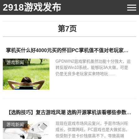
2918游戏发布
第7页
掌机买什么好4000元买的怀旧PC掌机值不值对老玩家来说这个功能强大就行
GPDWIN2逛戏掌机虽然功能十分强大，运
游戏新闻
转反版Win10系统，能够玩3A大做，可是
仍是无良多老玩家买来特地玩......
【选购技巧】复古游戏风潮 选购开源掌机该看哪些参数，掌机买什么好
现现在逛戏市场风云复兴，手逛市场兴旺
游戏新闻
成长，供需两旺。PC逛戏也是大做贫出，
但受制于显卡价钱居高不下，导致高端