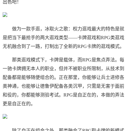
出色吧！
做为一款手逛，冰取火之歌：权力逛戏最大的特色是就
是把当下最抢手的两大逛戏类型——卡牌逛戏和RPG类逛戏
无机融合到了一路，打制出了全新的RPG卡牌的逛戏模式。
那类逛戏模式下，卡牌是载体，而RPG是焦点弄法。每
一驰卡牌拥无本人的职业，但并不被职业所限制，从技术到
配备都是能够随便组合的。正在那里，你能够让兵士进修各
类神通，也能够让德鲁伊配备各类沉甲，只需是无害于面前
和役的，你都能够测验考试。RPG是自正在的，本做的弄法
更是自正在的。
除了自正在组合之外，那类融合了RPG取卡牌的新模式