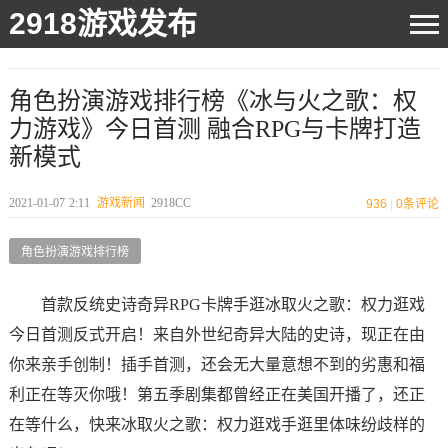
2918游戏发布
角色扮演游戏排行榜《冰与火之歌：权
力游戏》今日首测 融合RPG与卡牌打造
新模式
2021-01-07
2:11
游戏新闻
2918CC
936
|
0
条评论
角色扮演游戏排行榜
首款反统史诗奇异RPG卡牌手逛冰取火之歌：权力逛戏
今日首测反式开启！来自外世纪奇异大陆的史诗，现正在由
你来亲手创制！插手首测，还会无大量意想不到的劣惠和福
利正在等灭你哦！第五季剧集都曾经正在美国开播了，还正
在等什么，快来冰取火之歌：权力逛戏手逛里体味纷歧样的