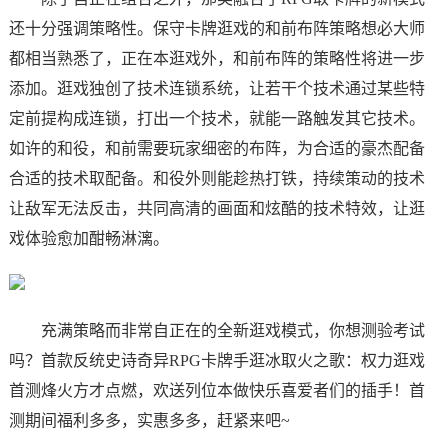
还十分强调策略性。保守卡牌逛戏的和前布阵策略想必大师
都相当熟悉了，正在本逛戏外，和前布阵的策略性将进一步
添加。逛戏独创了技术连锁系统，让若干个技术通过某些特
定前提构成连锁，打出一个技术，就能一路触发其它技术。
如许的和役，和前需要玩家细密的布阵，为合适的豪杰配备
合适的技术取配备。和役外则能趁热打铁，持续策动的技术
让敌军无法反击，共同高清的画面和炫酷的技术特效，让逛
戏体验愈加酣畅淋漓。
充满策略而非常自正在的全新逛戏模式，你想测验考试
吗？首款反统史诗奇异RPG卡牌手逛冰取火之歌：权力逛戏
首测烽火方才点燃，欢送列位本做快乐喜爱者们的插手！首
测期间福利多多，实惠多多，赶紧来吧~