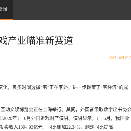
新闻
戏产业瞄准新赛道
1005
|
0
条评
，良多时间选择“宅”正在家外，进一步鞭策了“宅经济”的成
。
码互动文娱博览会正在上海举行。其间，外国音像取数字出书协
020年1—6月外国逛戏财产演讲。演讲显示，1—6月，我国收
收入1394.93亿元，同比删加22.34%，删速同比提高