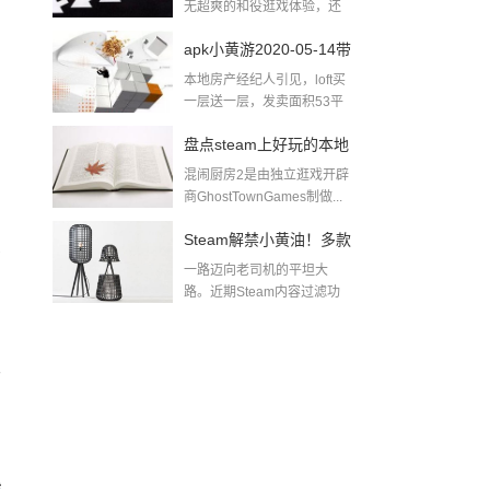
无超爽的和役逛戏体验，还
无出色的逛戏...
apk小黄游2020-05-14带
本地房产经纪人引见，loft买
肉小黄游下载
一层送一层，发卖面积53平
方米，除...
盘点steam上好玩的本地
混闹厨房2是由独立逛戏开辟
多人游戏pc同屏双人游
商GhostTownGames制做...
戏
Steam解禁小黄油！多款
管
一路迈向老司机的平坦大
游戏迅速推出无和谐更
路。近期Steam内容过滤功
能实拆后，全面...
新及DLC！黄油游戏一
般哪里找
云