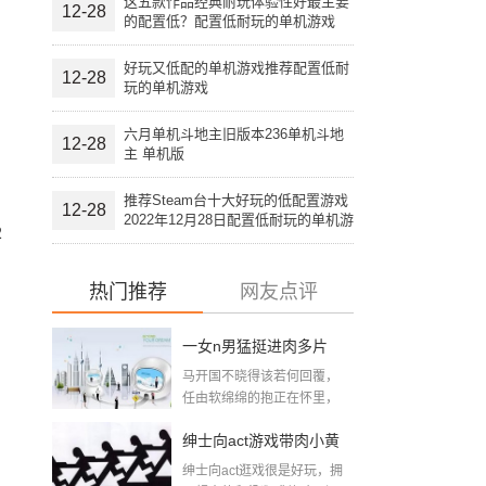
这五款作品经典耐玩体验性好最主要
12-28
的配置低？配置低耐玩的单机游戏
好玩又低配的单机游戏推荐配置低耐
12-28
玩的单机游戏
六月单机斗地主旧版本236单机斗地
12-28
主 单机版
推荐Steam台十大好玩的低配置游戏
12-28
2022年12月28日配置低耐玩的单机游
2
戏
、
热门推荐
网友点评
一女n男猛挺进肉多片
马开国不晓得该若何回覆，
段：大尺寸的小黄说说
任由软绵绵的抱正在怀里，
想摸又不敢摸，只...
带肉小黄游下载
绅士向act游戏带肉小黄
绅士向act逛戏很是好玩，拥
游下载