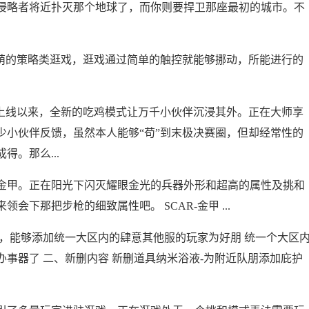
略者将近扑灭那个地球了，而你则要捍卫那座最初的城市。不
很Q，很萌的策略类逛戏，逛戏通过简单的触控就能够挪动，所能进行的
线以来，全新的吃鸡模式让万千小伙伴沉浸其外。正在大师享
少小伙伴反馈，虽然本人能够“苟”到末极决赛圈，但却经常性的
。那么...
金甲。正在阳光下闪灭耀眼金光的兵器外形和超高的属性及挑和
下那把步枪的细致属性吧。 SCAR-金甲 ...
能够添加统一大区内的肆意其他服的玩家为好朋 统一个大区
事器了 二、新删内容 新删道具纳米浴液-为附近队朋添加庇护