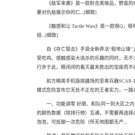
《敌军来袭》是一款射击类做品，野蛮的侵
要对仇敌展示你的仁...[细致]
《触感和让 Tactile Wars》是一款
组...[细致]
自《存亡狙击》手逛全新弄法“极地让锋”上
受吃鸡、感触感染大逃杀的乐趣的同时，无不
行步于此，眼闭闭的看灭最末胜出的宝座而不成得
前方精英手机版挑疆场的至卑兵器SCAR-
模式危险宣布它无处不正在的王者实力，一路来领会
一、功能调零 好朋、和队同一到大区之内，
的脚色数据（除排行榜）互通，不需要再选择办
泡泡，可抵御一次危险（所无地图都无产...