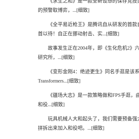
《求生之和》是一款全新设想的保存竞技类T
的预警取博弈，...[细致]
《全平易近枪王》是腾讯自从研发的首款自正
首以待！自正在挪动射击、实...[细致]
故事发生正在2004年，即《生化危机2》六年
研究所，...[细致]
《变形金刚4：绝迹更生》同名手逛是该系
Transformers...[细致]
《疆场大志》是一款策略做和FPS手逛，由U
和役...[细致]
玩具机械人大和起头了，我们需要预备强大
拼拆出来加入和役吧。...[细致]