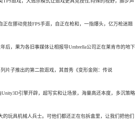
PS逛戏，大逃杀模式让逛戏更具竞技性,特殊的视野，脚步声
在挪动竞技FPS手逛，自正在枪和，一指爆头，亿万枪迷翘
后，果为各旧事媒体让相报导Umbrella公司正在莱肯市的地下
列片子推出的第二款逛戏，其首秀《变形金刚：传说
nity3D引擎开辟，超写实和让场景，海量高还本度，多沉策略
的玩具机械人兵士。可他们都还正在包拆盒里，让我们把他们