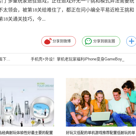
了多量玩家进驻逛戏，正在逛戏外无一个挑和模式弄法需要玩
不太领会，被第18关给难住了，都正在问小编全平易近枪王挑和
8关通关技巧，今...
分享到微博
分享到朋友圈
单机游戏V社真的要重新开始做游戏？细数那些年G胖画下的大饼
手机壳+外设！掌机老玩家福利iPhone变身GameBoy_
品经典耐玩体验性好最主要的配置
好玩又低配的单机游戏推荐配置低耐玩的单