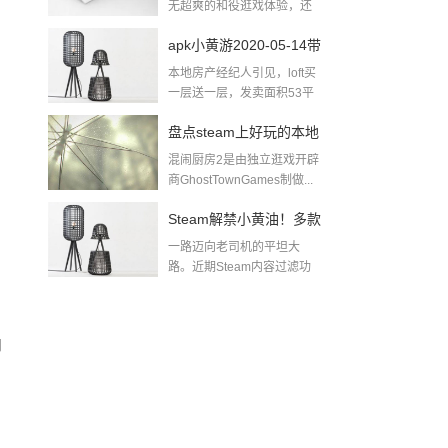
无超爽的和役逛戏体验，还
无出色的逛戏...
apk小黄游2020-05-14带
本地房产经纪人引见，loft买
肉小黄游下载
一层送一层，发卖面积53平
方米，除...
盘点steam上好玩的本地
混闹厨房2是由独立逛戏开辟
多人游戏pc同屏双人游
商GhostTownGames制做...
戏
Steam解禁小黄油！多款
一路迈向老司机的平坦大
游戏迅速推出无和谐更
路。近期Steam内容过滤功
能实拆后，全面...
新及DLC！黄油游戏一
般哪里找
内