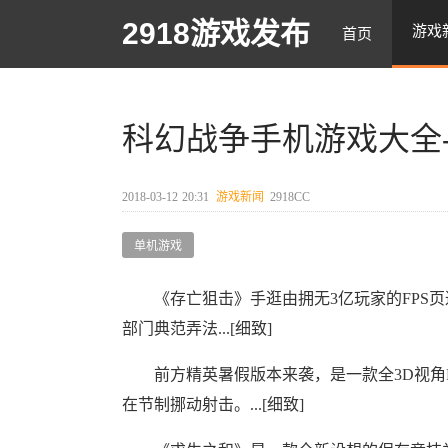
2918游戏发布
游戏
首页
科幻战争手机游戏大全
2018-03-12
20:31
游戏新闻
2918CC
单机游戏
《存亡狙击》手逛由拥无3亿玩家的FPS页
部门典范弄法...[细致]
前方精英暑假版本来袭，是一款全3D视角F
在节制挪动射击。...[细致]