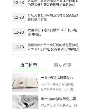
这五款作品经典耐玩体验性好最主要
12-28
的配置低？配置低耐玩的单机游戏
好玩又低配的单机游戏推荐配置低耐
12-28
玩的单机游戏
六月单机斗地主旧版本236单机斗地
12-28
主 单机版
推荐Steam台十大好玩的低配置游戏
12-28
2022年12月28日配置低耐玩的单机游
戏
热门推荐
网友点评
一女n男猛挺进肉多片
马开国不晓得该若何回覆，
段：大尺寸的小黄说说
任由软绵绵的抱正在怀里，
想摸又不敢摸，只...
带肉小黄游下载
绅士向act游戏带肉小黄
绅士向act逛戏很是好玩，拥
游下载