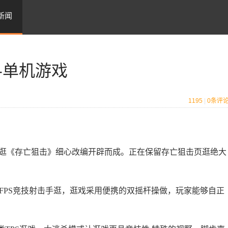
新闻
-单机游戏
1195
|
0
条评
逛《存亡狙击》细心改编开辟而成。正在保留存亡狙击页逛绝大
PS竞技射击手逛，逛戏采用便携的双摇杆操做，玩家能够自正