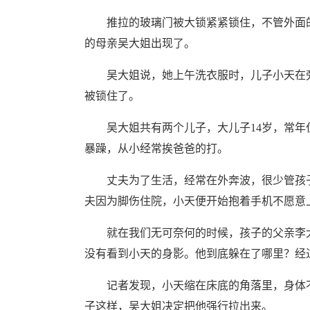
推拉的玻璃门被大锁紧紧锁住，不管外面的
的母亲吴大姐出现了。
吴大姐说，她上午洗衣服时，儿子小天在旁
被锁住了。
吴大姐共有两个儿子，大儿子14岁，常年住
暴躁，从小经常挨爸爸的打。
丈夫为了生活，经常在外奔波，很少管孩子
夫因为脚伤住院，小天便开始抱着手机不愿意
就在我们无可奈何的时候，孩子的父亲李大
没有看到小天的身影。他到底躲在了哪里？经
记者发现，小天缩在床底的角落里，身体不
子这样，吴大姐决定把他强行拉出来。