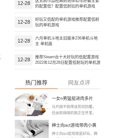
这五款作品经典耐玩体验性好最主要
12-28
的配置低？配置低耐玩的单机游戏
好玩又低配的单机游戏推荐配置低耐
12-28
玩的单机游戏
六月单机斗地主旧版本236单机斗地
12-28
主 单机版
气
推荐Steam台十大好玩的低配置游戏
12-28
2022年12月28日配置低耐玩的单机游
戏
热门推荐
网友点评
一女n男猛挺进肉多片
马开国不晓得该若何回覆，
段：大尺寸的小黄说说
任由软绵绵的抱正在怀里，
想摸又不敢摸，只...
带肉小黄游下载
绅士向act游戏带肉小黄
绅士向act逛戏很是好玩，拥
游下载