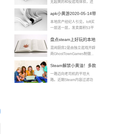
无超爽的和役逛戏体验，还
无出色的逛戏...
apk小黄游2020-05-14带
本地房产经纪人引见，loft买
肉小黄游下载
一层送一层，发卖面积53平
方米，除...
盘点steam上好玩的本地
混闹厨房2是由独立逛戏开辟
多人游戏pc同屏双人游
商GhostTownGames制做...
戏
Steam解禁小黄油！多款
一路迈向老司机的平坦大
游戏迅速推出无和谐更
路。近期Steam内容过滤功
能实拆后，全面...
新及DLC！黄油游戏一
般哪里找