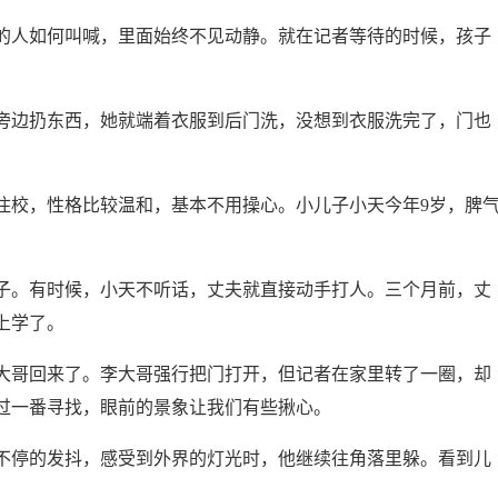
人如何叫喊，里面始终不见动静。就在记者等待的时候，孩子
边扔东西，她就端着衣服到后门洗，没想到衣服洗完了，门也
校，性格比较温和，基本不用操心。小儿子小天今年9岁，脾
。有时候，小天不听话，丈夫就直接动手打人。三个月前，丈
上学了。
哥回来了。李大哥强行把门打开，但记者在家里转了一圈，却
过一番寻找，眼前的景象让我们有些揪心。
停的发抖，感受到外界的灯光时，他继续往角落里躲。看到儿