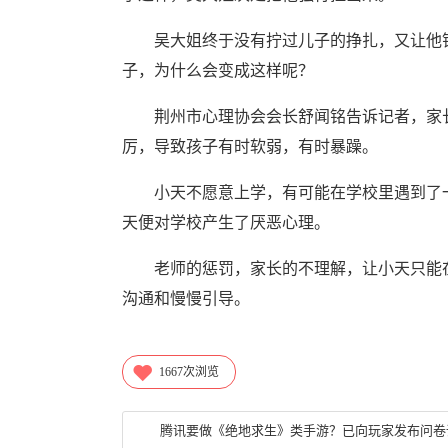
吴大姐终于没有拧过儿子的挣扎，又让他钻
子，为什么会变成这样呢？
荆州市心理协会会长舒闻铭告诉记者，家长
厉，导致孩子有时软弱，有时暴躁。
小天不愿意上学，有可能在学校里遇到了一
天便对学校产生了厌恶心理。
老师的惩罚，家长的不理解，让小天只能在
沟通和慢慢引导。
1667
次浏览
腾讯要做《绝地求生》类手游？已向玩家发布问卷