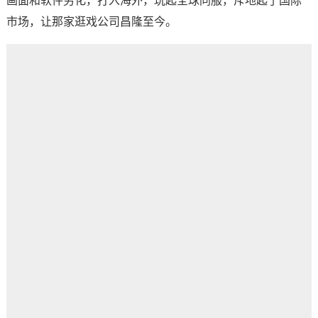
画面和软件劣化，打入海外，玩起全球同服，斥地起了国际
市场，让那家逛戏公司昌隆至今。