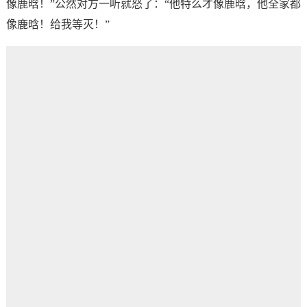
像鹿晗！”公然对方一听就怒了：“他特么才像鹿晗，他全家都
像鹿晗！给我等灭！”