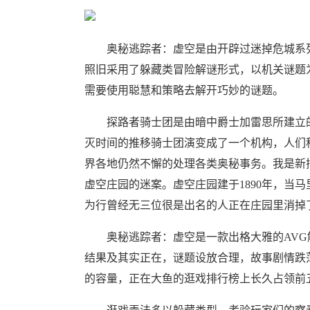
奥秘逃踪者：虚空是由开辟过迷掉危城系列的开辟商
照旧采用了躲藏类冒险解谜形式，以机关谜题
需要使用聪慧和策略去解开巧妙的谜题。
探路者骑士团是由暗中爵士加雷思所建立的
灭时间的推移骑士团演变成了一个机构，人们称
界各地仍然不懈的处理各类奥秘事务。我是新
虚空庄园的迷案。虚空庄园建于1890年，当
为行曾经无三位很是出名的人正在庄园里消掉
奥秘逃踪者：虚空是一款出格大雅的AVG
结果及其实正在，谜题设放合理，故事剧情跌荡
的容量，正在大鱼的逛戏排行榜上长久占领前