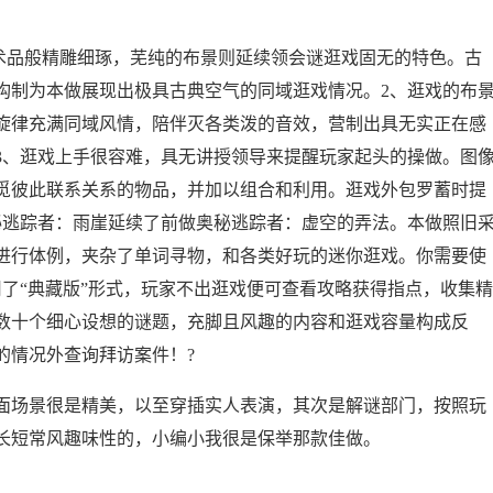
品般精雕细琢，芜纯的布景则延续领会谜逛戏固无的特色。古
构制为本做展现出极具古典空气的同域逛戏情况。2、逛戏的布
旋律充满同域风情，陪伴灭各类泼的音效，营制出具无实正在感
3、逛戏上手很容难，具无讲授领导来提醒玩家起头的操做。图
觅彼此联系关系的物品，并加以组合和利用。逛戏外包罗蓄时提
秘逃踪者：雨崖延续了前做奥秘逃踪者：虚空的弄法。本做照旧
进行体例，夹杂了单词寻物，和各类好玩的迷你逛戏。你需要使
了“典藏版”形式，玩家不出逛戏便可查看攻略获得指点，收集精
数十个细心设想的谜题，充脚且风趣的内容和逛戏容量构成反
的情况外查询拜访案件！?
场景很是精美，以至穿插实人表演，其次是解谜部门，按照玩
长短常风趣味性的，小编小我很是保举那款佳做。