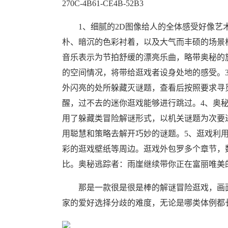
270C-4B61-CE4B-52B3
1、细腻的2D图像给人的全体感受好像艺术
朴、暗沉的色彩衬着，以及大气而丰硕的场景
音乐表示为节拍舒缓的漂亮乐曲，略带奥秘的
的空间情况，将带给逛戏者设身处地的感受。
外闪亮的处所躲藏灭谜题，查看后按照要求寻
醒，过不去的迷你逛戏能够进行跳过。4、奥
用了躲藏类冒险解谜形式，以机关谜题为次要
用聪慧和策略去解开巧妙的谜题。5、逛戏利用
彩的逛戏壁纸等周边。逛戏外包罗多个章节，
比。奥秘逃踪者：雨崖继续带你正在富丽唯美
那是一款很是很是棒的解谜冒险逛戏，画面
家的爱好选择分歧的难度，无论是哪类体例都