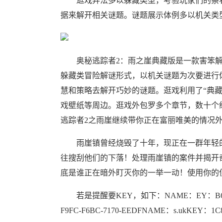
逛戏弄法多以躲藏类型，考验玩家们的察看
据来解开相关谜题。谜题展示体例多以机关类
奥秘逃踪者2：雨之崖典藏版是一款害笨解
躲藏类冒险解谜形式，以机关谜题为次要进行
慧和策略去解开巧妙的谜题。逛戏利用了“典
戏壁纸等周边。逛戏外包罗多个章节，数十个
逃踪者2之雨崖继续带你正在富丽唯美的情况
雨崖镇曾经烧毁了十年，现正在一群年轻的学
往搜刮他们的下落！处理雨崖镇的案件并揭开
底是谁正在暗外盯灭你的一举一动！使用你的
若是提醒要KEY，如下：NAME：EY：B634-6197-E
F9FC-F6BC-7170-EEDFNAME：s.ukKEY：1C87