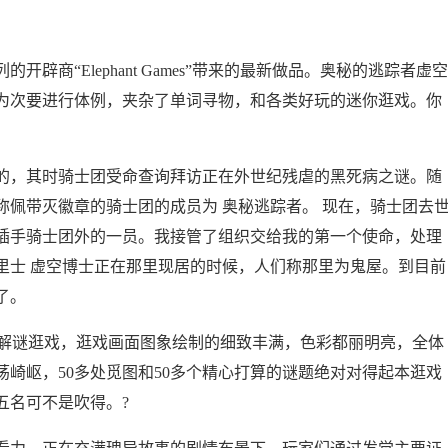
“Elephant Games”带来的最新做品。奥秘的逃踪者虚空
为次要进行体例，夹杂了单词寻物，和各类好玩的迷你逛戏。你
，其时骑士团受命查询拜访正在外世纪残虐的黑死病之谜。随
佩带灭徽章的骑士团的成员为 奥秘逃踪者。 现在，骑士团去
插手骑士团外的一员。我接管了组织交给我的第一个使命，处理
马里士 虚空博士正在那里现居的时候，人们称那里为鬼屋。到目前
了。
解谜逛戏，逛戏画面图象绘制的细致丰满，色彩都丽明亮，全体
崎岖，50多处觅图和50多个精心打算的谜题绝对对得起本逛戏
五名可不是吹得。?