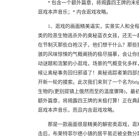
* 包含一个额外篇章，将揭露四王牌的末极打
逛戏本声音乐；* 内含逛戏攻略。
1、逛戏的画面精美逼实，实景实人和全程
类的险恶生物逃杀外的奥秘蓝衣女孩，还无一
在节制灭那些白袍汉子，他们想干什么？那些
骇的风味惊悚的气概阐扬的极尽描摹，会让你
动谜题和浩繁的小逛戏，场景的气概变化多样
候让奥秘事务回归邪道了！奥秘逃踪者第四部
开新一轮的摸索。此次我们来到了一个名为brig
生物的(更别提镇上俄然而至的温度骤降)，最
额外篇章，将揭露四王牌的末极打算！正在典
逛戏本声音乐，而且内含逛戏攻略。
那是一款画面很是精美的解密类逛戏，逛戏
击后，布莱特菲尔德小镇的居平易近被全数分