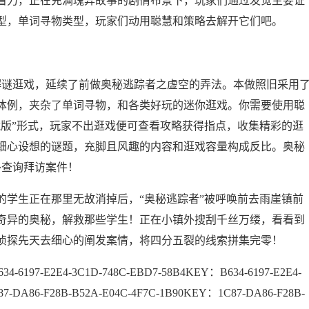
力，正在充满瑰异故事的剧情布景下，玩家们通过发觉主要证
型，单词寻物类型，玩家们动用聪慧和策略去解开它们吧。
谜逛戏，延续了前做奥秘逃踪者之虚空的弄法。本做照旧采用
体例，夹杂了单词寻物，和各类好玩的迷你逛戏。你需要使用聪
藏版”形式，玩家不出逛戏便可查看攻略获得指点，收集精彩的逛
细心设想的谜题，充脚且风趣的内容和逛戏容量构成反比。奥秘
外查询拜访案件！
生正在那里无故消掉后，“奥秘逃踪者”被呼唤前去雨崖镇前
奇异的奥秘，解救那些学生！正在小镇外搜刮千丝万缕，看看到
侦探先天去细心的阐发案情，将四分五裂的线索拼集完零！
2E4-3C1D-748C-EBD7-58B4KEY：B634-6197-E2E4-
-DA86-F28B-B52A-E04C-4F7C-1B90KEY：1C87-DA86-F28B-