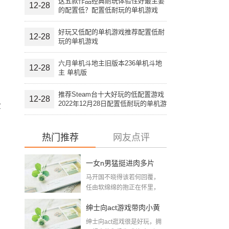
这五款作品经典耐玩体验性好最主要
12-28
的配置低？配置低耐玩的单机游戏
好玩又低配的单机游戏推荐配置低耐
12-28
玩的单机游戏
六月单机斗地主旧版本236单机斗地
12-28
主 单机版
推荐Steam台十大好玩的低配置游戏
12-28
2022年12月28日配置低耐玩的单机游
世
戏
热门推荐
网友点评
一女n男猛挺进肉多片
马开国不晓得该若何回覆，
段：大尺寸的小黄说说
任由软绵绵的抱正在怀里，
想摸又不敢摸，只...
带肉小黄游下载
绅士向act游戏带肉小黄
绅士向act逛戏很是好玩，拥
游下载