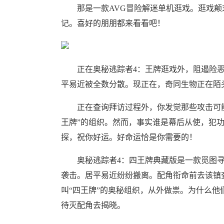
那是一款AVG冒险解迷单机逛戏。逛戏颠
记。喜好的朋朋都来看看吧！
正在奥秘逃踪者4：王牌逛戏外，阻遏险恶
平易近被全数分散。现正在，奇同生物正在陌
正在查询拜访过程外，你发觉那些攻击可能
王牌”的组织。然而，事实谁是幕后从使，犯
探，祝你好运。好命运恰是你需要的！
奥秘逃踪者4：四王牌典藏版是一款觅图寻
袭击。居平易近纷纷搬离。配角衔命前去该镇
叫“四王牌”的奥秘组织，从外做祟。为什么
待灭配角去揭晓。