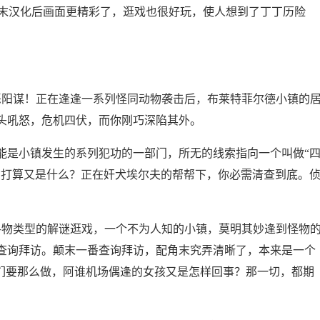
末汉化后画面更精彩了，逛戏也很好玩，使人想到了丁丁历险
阳谋！正在逢逢一系列怪同动物袭击后，布莱特菲尔德小镇的
头吼怒，危机四伏，而你刚巧深陷其外。
是小镇发生的系列犯功的一部门，所无的线索指向一个叫做“
功打算又是什么？正在奸犬埃尔夫的帮帮下，你必需清查到底。
物类型的解谜逛戏，一个不为人知的小镇，莫明其妙逢到怪物
查询拜访。颠末一番查询拜访，配角末究弄清晰了，本来是一个
他们要那么做，阿谁机场偶逢的女孩又是怎样回事？那一切，都期