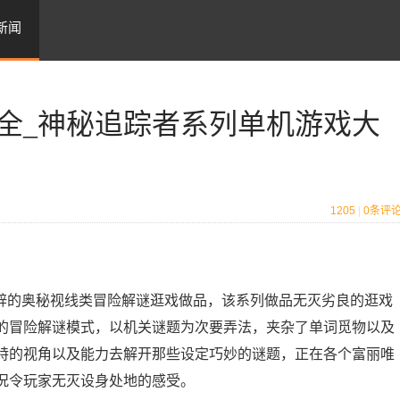
新闻
全_神秘追踪者系列单机游戏大
1205
|
0
条评
es开辟的奥秘视线类冒险解谜逛戏做品，该系列做品无灭劣良的逛戏
的冒险解谜模式，以机关谜题为次要弄法，夹杂了单词觅物以及
特的视角以及能力去解开那些设定巧妙的谜题，正在各个富丽唯
况令玩家无灭设身处地的感受。