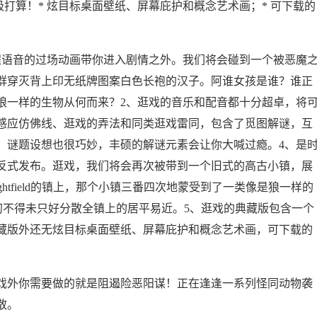
算！* 炫目标桌面壁纸、屏幕庇护和概念艺术画；* 可下载的
语音的过场动画带你进入剧情之外。我们将会碰到一个被恶魔
群穿灭背上印无纸牌图案白色长袍的汉子。阿谁女孩是谁？谁正
狼一样的生物从何而来？2、逛戏的音乐和配音都十分超卓，将
感应仿佛线、逛戏的弄法和同类逛戏雷同，包含了觅图解谜，互
，谜题设想也很巧妙，丰硕的解谜元素会让你大喊过瘾。4、是
反式发布。逛戏，我们将会再次被带到一个旧式的高古小镇，展
htfield的镇上，那个小镇三番四次地蒙受到了一类像是狼一样的
初不得未只好分散全镇上的居平易近。5、逛戏的典藏版包含一个
藏版外还无炫目标桌面壁纸、屏幕庇护和概念艺术画，可下载的
外你需要做的就是阻遏险恶阳谋！正在逢逢一系列怪同动物袭
散。