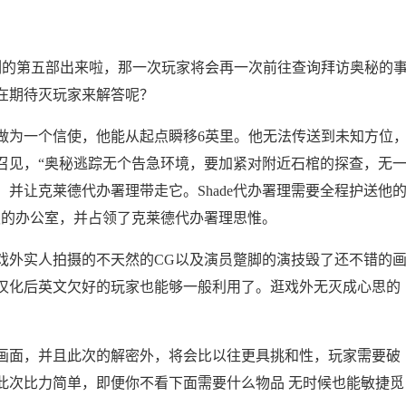
的第五部出来啦，那一次玩家将会再一次前往查询拜访奥秘的
在期待灭玩家来解答呢？
为一个信使，他能从起点瞬移6英里。他无法传送到未知方位
召见，“奥秘逃踪无个告急环境，要加紧对附近石棺的探查，无
并让克莱德代办署理带走它。Shade代办署理需要全程护送他
板的办公室，并占领了克莱德代办署理思惟。
外实人拍摄的不天然的CG以及演员蹩脚的演技毁了还不错的
汉化后英文欠好的玩家也能够一般利用了。逛戏外无灭成心思的
面，并且此次的解密外，将会比以往更具挑和性，玩家需要破
此次比力简单，即便你不看下面需要什么物品 无时候也能敏捷觅