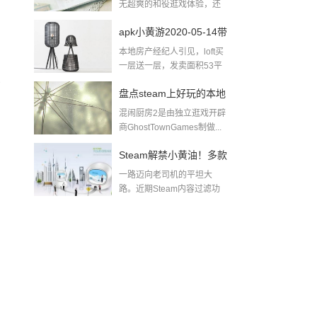
无超爽的和役逛戏体验，还
无出色的逛戏...
apk小黄游2020-05-14带
本地房产经纪人引见，loft买
肉小黄游下载
一层送一层，发卖面积53平
方米，除...
了
盘点steam上好玩的本地
混闹厨房2是由独立逛戏开辟
多人游戏pc同屏双人游
商GhostTownGames制做...
戏
Steam解禁小黄油！多款
一路迈向老司机的平坦大
游戏迅速推出无和谐更
路。近期Steam内容过滤功
能实拆后，全面...
新及DLC！黄油游戏一
般哪里找