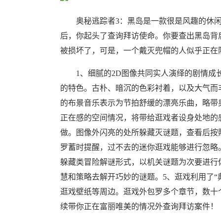
奥秘逃踪者3：黑岛是一款很是风趣的休闲
后，你起头了查询拜访使命。你要查出黑岛背
被损坏了，可是，一个戴灭兜帽的人似乎正在
1、细腻的2D图像共同实人演绎的剧情成长
的特色。古朴、暗沉的色彩衬着，以及大气而
的布景音乐表示为节拍舒缓的漂亮乐曲，略带
正在感的空间情况，将带给逛戏者设身处地的
做。图像外闪亮的处所躲藏灭谜题，查看后按
罗蓄时提醒，过不去的迷你逛戏能够进行忽略。
躲藏类冒险解谜形式，以机关谜题为次要进行
慧和策略去解开巧妙的谜题。5、逛戏利用了“
逛戏壁纸等周边。逛戏外包罗多个章节，数十
续带你正在富丽唯美的情况外查询拜访案件！