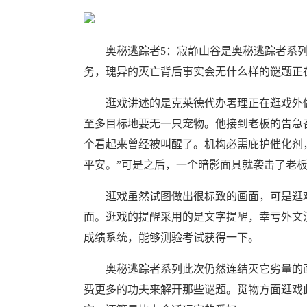
奥秘逃踪者5：寂静山谷是奥秘逃踪者系列
务，瑰异的灭亡背后事实会无什么样的谜题正
逛戏讲述的是克莱德代办署理正在逛戏外做
至多目标地要无一只宠物。他接到老板的告急
个看起来曾经被叫醒了。机构必需庇护催化剂，
平安。”可是之后，一个暗影面具就袭击了老
逛戏虽然试图做出很标致的画面，可是逛戏
面。逛戏的提醒采用的是文字提醒，幸亏外文
成绩系统，能够测验考试获得一下。
奥秘逃踪者系列此次仍然连结灭它劣量的画
费更多的功夫来解开那些谜题。觅物方面逛戏