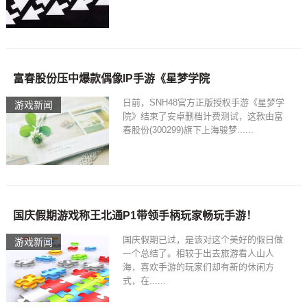
富春股份压中爆款偶像IP手游《星梦学院
日前，SNH48官方正版授权手游《星梦学
游戏新闻
院》结束了安卓删档计费测试，这款由富
春股份(300299)旗下上海骏梦......
国庆假期游戏称王北通P1带领手柄玩家畅玩手游！
国庆假期已过，是该对这个美好的假日做
游戏新闻
一个总结了。相较于出去旅游看人山人
海，喜欢手游的玩家们却有新的休闲方
式，在......