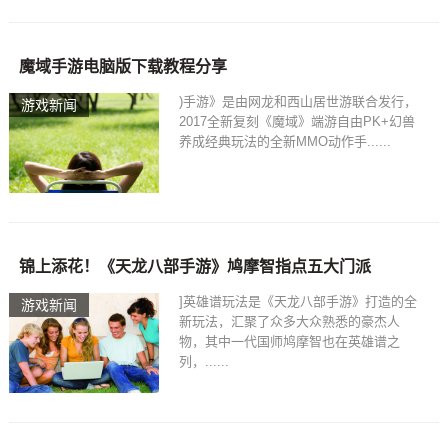
魔域手游电脑版下载教程分享
)手游》是由网龙和西山居世游联合发行，
游戏新闻
2017全新复刻《魔域》端游自由PK+幻兽
养成经典玩法的全新MMO动作手......
锦上添花！《天龙八部手游》鸠摩智指点五大门派
]英雄谱玩法是《天龙八部手游》打造的全
游戏新闻
新玩法，汇聚了众多大众熟悉的豪杰人
物，其中一代国师鸠摩智也在英雄谱之
列，......