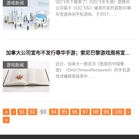
QQ飞车下载来了!《QQ飞车手游》是腾讯
游戏新闻
公司基于《QQ飞车》端游开发的首款3D赛
车竞速休闲手机游戏，于2017......
加拿大公司宣布不发行辱华手游；索尼巴黎游戏周将宣布大计划
近日，加拿大一款名为《肮脏的中国餐
游戏新闻
馆》（DirtyChineseRestaurant）的手机游
戏涉嫌肆意抹黑中......
‹‹
‹
91
92
93
94
95
96
97
98
99
100
›
››