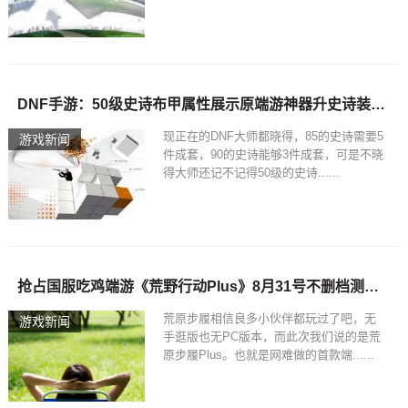
DNF手游：50级史诗布甲属性展示原端游神器升史诗装备属性增强
现正在的DNF大师都晓得，85的史诗需要5
游戏新闻
件成套，90的史诗能够3件成套，可是不晓
得大师还记不记得50级的史诗......
抢占国服吃鸡端游《荒野行动Plus》8月31号不删档测试开启!
荒原步履相信良多小伙伴都玩过了吧，无
游戏新闻
手逛版也无PC版本，而此次我们说的是荒
原步履Plus。也就是网难做的首款端......