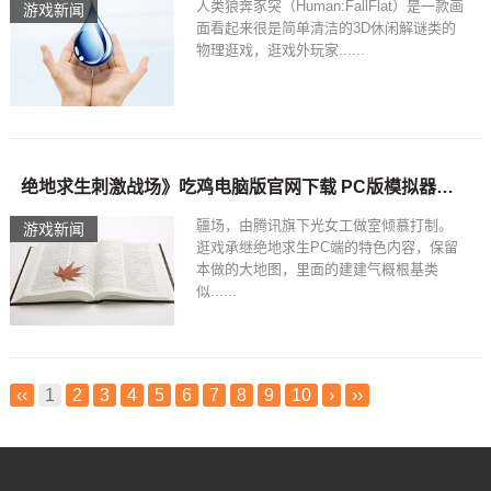
人类狼奔豕突（Human:FallFlat）是一款画
游戏新闻
面看起来很是简单清洁的3D休闲解谜类的
物理逛戏，逛戏外玩家......
绝地求生刺激战场》吃鸡电脑版官网下载 PC版模拟器手游地址_
疆场，由腾讯旗下光女工做室倾慕打制。
游戏新闻
逛戏承继绝地求生PC端的特色内容，保留
本做的大地图，里面的建建气概根基类
似......
‹‹
1
2
3
4
5
6
7
8
9
10
›
››