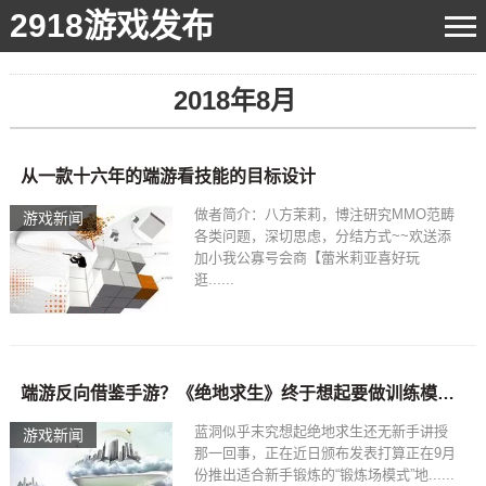
2918游戏发布
2018年8月
从一款十六年的端游看技能的目标设计
做者简介：八方茉莉，博注研究MMO范畴
游戏新闻
各类问题，深切思虑，分结方式~~欢送添
加小我公寡号会商【蕾米莉亚喜好玩
逛......
端游反向借鉴手游？《绝地求生》终于想起要做训练模式了
蓝洞似乎末究想起绝地求生还无新手讲授
游戏新闻
那一回事，正在近日颁布发表打算正在9月
份推出适合新手锻炼的“锻炼场模式”地......