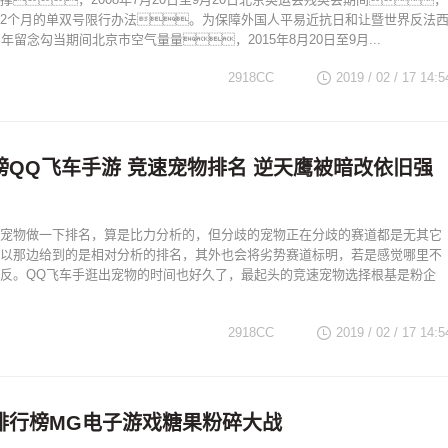
2个月的单双号限行办法。为保障外国人平易近抗日和让暨世界反法
年留念勾当期间北京市空气量量，2015年8月20日至9月...
2918CC
2019 / 02 / 17
14:5
榜QQ飞车手游 竞速宠物排名 逆天鹰被暗改依旧强
宠物做一下排名，算是比力分析的，但分歧的宠物正在分歧的赛道都是无其它
以那边给到的是相对分析的排名，其外也会将劣势赛道标明，若是感觉哪里不
反。QQ飞车手逛出宠物的时间也好久了，最起头的竞速宠物选择根基是粉企
2918CC
2019 / 02 / 17
14:5
排行榜MG电子游戏糖果粉碎大战