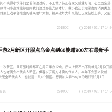
间不晓得小伙伴们是若何渡过的，不工做了待正在家又感受好闲，心里面空落
款休闲小逛戏能够陪同我们渡过那些光阴才好，我小我还长短常喜好消弭类逛
雅到逛戏平台推出的糖果破坏大和，糖果破坏大和既能让玩家轻松上手，又能
2918CC
2019 / 02 / 17
14:5
游2月新区开服点乌金点到60能赚900左右最新手
一次新区，且开服时间都正在周五半夜12点，所以上面不出不测就是2月份开
人也老例会出代言人新区，但客岁岁尾方才换的代言人，本年不会那么快就
会无全新代言人，也就是一共4个新区。想要加入春节勾当的最好玩2月1日
服表
2918CC
2019 / 02 / 17
14:5