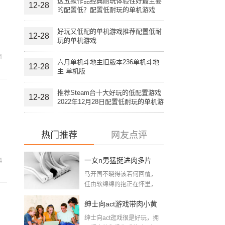
这五款作品经典耐玩体验性好最主要
12-28
的配置低？配置低耐玩的单机游戏
好玩又低配的单机游戏推荐配置低耐
12-28
玩的单机游戏
4
六月单机斗地主旧版本236单机斗地
12-28
主 单机版
推荐Steam台十大好玩的低配置游戏
12-28
2022年12月28日配置低耐玩的单机游
戏
热门推荐
网友点评
一女n男猛挺进肉多片
4
马开国不晓得该若何回覆，
段：大尺寸的小黄说说
任由软绵绵的抱正在怀里，
想摸又不敢摸，只...
带肉小黄游下载
绅士向act游戏带肉小黄
绅士向act逛戏很是好玩，拥
游下载