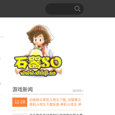
程
百
4
游戏新闻
MORE>
旧版联众单机斗地主下载_旧版联众
12-28
单机斗地主下载安装-单机斗地主 单
机版