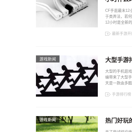
CF手逛最末1
于类弄法，若何
12小时是全新
最新手游开
游戏新闻
大型手游排
大型的手机逛戏
编带来了大型手
天是一款由多酷
手游排行榜
游戏新闻
热门好玩
无了尝试结论收