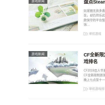
游戏新闻
盘点Ste
玩家圈无良多喜
生，却仍然乐此
款保守的平台型
饰...
单机游戏
游戏新闻
CF全新限
戏排名
CF2019恋
CF全新限制首
晚上七点至十一
单机游戏排