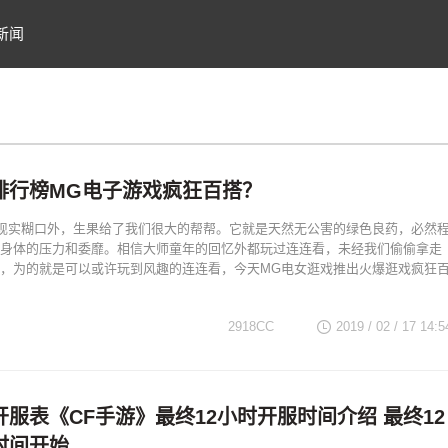
新闻
排行榜MG电子游戏疯狂百搭？
现实糊口外，生果给了我们很大的帮帮。它就是天然无公害的绿色良药，必然
身体的压力和委靡。相信大师童年的回忆外都玩过连连看，未经我们偷偷拿走
，为的就是可以或许玩到风趣的连连看，今天MG电女逛戏推出火爆逛戏疯狂
2918CC
2019 / 02 / 17
14:5
服表《CF手游》最终12小时开服时间介绍 最终12
时间开始