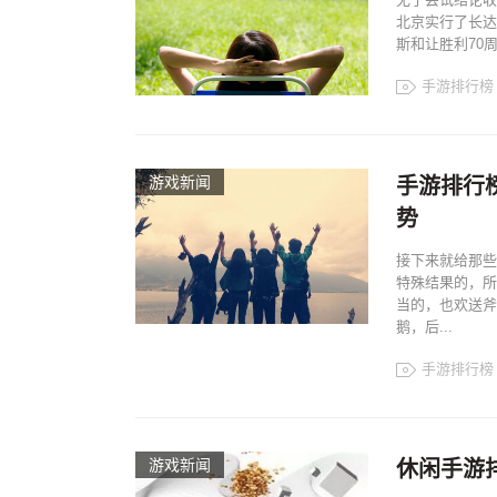
北京实行了长达
斯和让胜利70周
手游排行榜
游戏新闻
手游排行
势
接下来就给那些
特殊结果的，所
当的，也欢送斧
鹅，后...
手游排行榜
游戏新闻
休闲手游