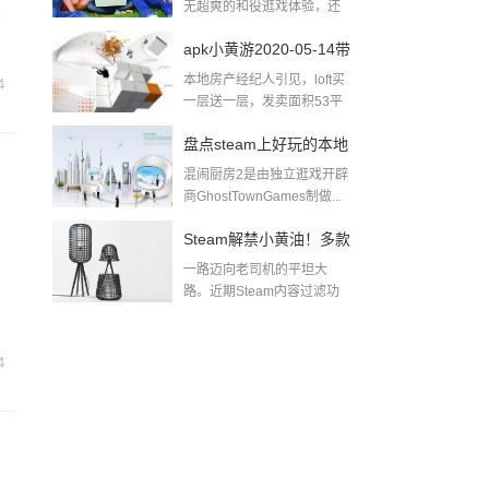
无超爽的和役逛戏体验，还
西
无出色的逛戏...
apk小黄游2020-05-14带
本地房产经纪人引见，loft买
4
肉小黄游下载
一层送一层，发卖面积53平
方米，除...
盘点steam上好玩的本地
混闹厨房2是由独立逛戏开辟
多人游戏pc同屏双人游
商GhostTownGames制做...
戏
Steam解禁小黄油！多款
一路迈向老司机的平坦大
游戏迅速推出无和谐更
路。近期Steam内容过滤功
能实拆后，全面...
新及DLC！黄油游戏一
般哪里找
4