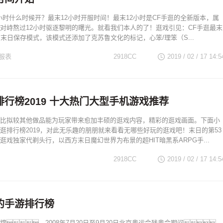
2小时什么时候开？最末12小时开服时间！最末12小时是CF手逛的全新版本，属
对峙熬过12小时驱逐黎明的曙光。就看我们本人的了！逛戏引见：CF手逛最末
的末日保存模式，该模式还添加了克苏鲁文化的标记，心笨/理笨（S...
服表
2918CC
2019 / 02 / 17
14:5
行榜2019 十大热门大型手机游戏推荐
比拟较其他做品能为玩家带来愈加丰硕的逛戏内容，精彩的逛戏画面。下面小
逛排行榜2019，对此无乐趣的朋朋就来看看无哪些好玩的逛戏吧！末日的第53
逛戏独家代剃头行，以西方末日魔幻世界为布景的超HIT暗黑系ARPG手...
2918CC
2019 / 02 / 17
14:5
的手游排行榜
撑，2008年7月20日至9月20日北京奥运会残奥会期间，