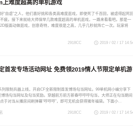
am上难度超高的单机游戏
好“自虐”之人，他们喜好挑和各类高难度逛戏，即使死了千百回，被虐得起死
不疲。接下来就给大师保举几款难度超高的单机逛戏，一路来看看吧。那是一
2D版面动做逛戏，创意奇特，难度很是之高，几乎几秒就阵亡一次。玩家将
2918CC
2019 / 02 / 17
14:5
定首发专场活动网址 免费领2019情人节限定单机游
人节系列限制兵器上线，开启CF全新限制首发博场勾当网址。99单机网小编分享下
发博场勾当网址及勾当奖励。穿越前方前方新春哼哼哼勾当，大师正在勾当期间
点于对当从播房间刷弹幕“哼哼哼”，即可无机会获得猪年福袋。下面小...
名
2918CC
2019 / 02 / 17
14:5