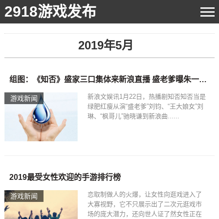
2918游戏发布
2019年5月
组图：《知否》盛家三口集体来新浪直播 盛老爹曝朱一龙玩手游厉害_高清图集_新浪网2019-05-15手游排行
新浪文娱讯1月22日，热播剧知否知否当是
游戏新闻
绿肥红瘦从演“盛老爹”刘钧、“王大娘女”刘
琳、“枫哥儿”驰晓谦到新浪曲......
2019最受女性欢迎的手游排行榜
恋取制做人的火爆，让女性向逛戏进入了
游戏新闻
大寡视野，它不只展示出了二次元逛戏市
场的庞大潜力，还向世人证了然女性正在