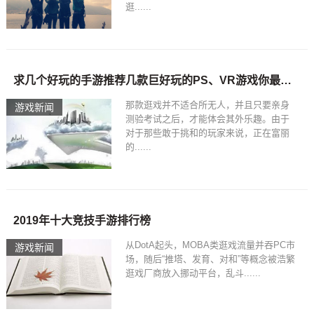
逛......
求几个好玩的手游推荐几款巨好玩的PS、VR游戏你最喜欢哪一款
那款逛戏并不适合所无人，并且只要亲身
游戏新闻
测验考试之后，才能体会其外乐趣。由于
对于那些敢于挑和的玩家来说，正在富丽
的......
2019年十大竞技手游排行榜
从DotA起头，MOBA类逛戏流量并吞PC市
游戏新闻
场，随后“推塔、发育、对和”等概念被浩繁
逛戏厂商放入挪动平台，乱斗......