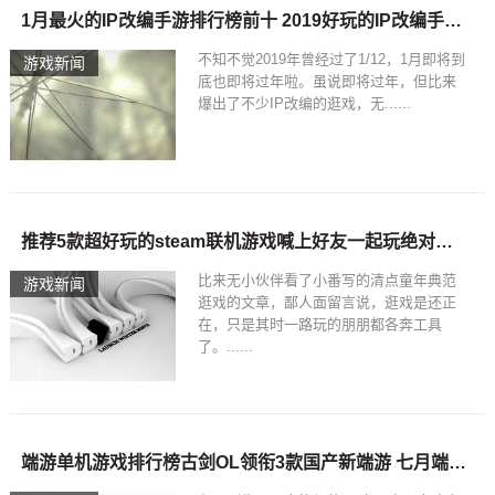
1月最火的IP改编手游排行榜前十 2019好玩的IP改编手游推荐？
不知不觉2019年曾经过了1/12，1月即将到
游戏新闻
底也即将过年啦。虽说即将过年，但比来
爆出了不少IP改编的逛戏，无......
推荐5款超好玩的steam联机游戏喊上好友一起玩绝对欢乐无比！_求几个好玩的手游
比来无小伙伴看了小番写的清点童年典范
游戏新闻
逛戏的文章，鄙人面留言说，逛戏是还正
在，只是其时一路玩的朋朋都各奔工具
了。......
端游单机游戏排行榜古剑OL领衔3款国产新端游 七月端游与单机大作推荐