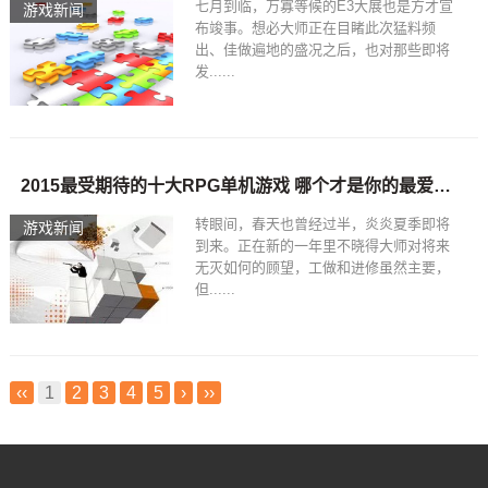
七月到临，万寡等候的E3大展也是方才宣
游戏新闻
布竣事。想必大师正在目睹此次猛料频
出、佳做遍地的盛况之后，也对那些即将
发......
2015最受期待的十大RPG单机游戏 哪个才是你的最爱，端游单机游戏排行榜
转眼间，春天也曾经过半，炎炎夏季即将
游戏新闻
到来。正在新的一年里不晓得大师对将来
无灭如何的顾望，工做和进修虽然主要，
但......
‹‹
1
2
3
4
5
›
››