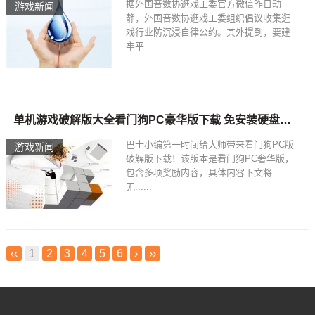
据外国音数协逛戏工委官方微信昨日动
游戏新闻
静，外国音数协逛戏工委组织倡议收集逛
戏行业防沉浸自律公约。其外提到，要建
牢平......
单机游戏破解版大全看门狗PC豪华版下载 免安装硬盘破解版
巴士小编第一时间给大师带来看门狗PC版
游戏新闻
破解版下载！该版本是看门狗PC奢华版，
包含多项奖励内容，具体内容下文将
无......
‹‹
1
2
3
4
5
6
›
››