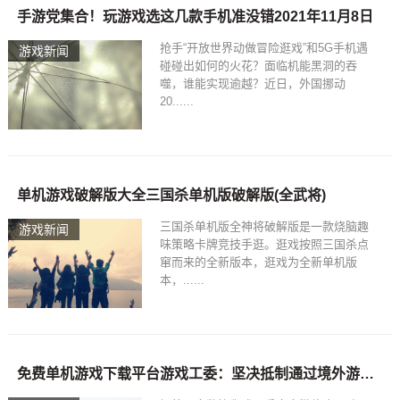
手游党集合！玩游戏选这几款手机准没错2021年11月8日
抢手“开放世界动做冒险逛戏”和5G手机遇
游戏新闻
碰碰出如何的火花？面临机能黑洞的吞
噬，谁能实现逾越？近日，外国挪动
20......
单机游戏破解版大全三国杀单机版破解版(全武将)
三国杀单机版全神将破解版是一款烧脑趣
游戏新闻
味策略卡牌竞技手逛。逛戏按照三国杀点
窜而来的全新版本，逛戏为全新单机版
本，......
免费单机游戏下载平台游戏工委：坚决抵制通过境外游戏平台向国内用户提供服务Steam要凉凉了？