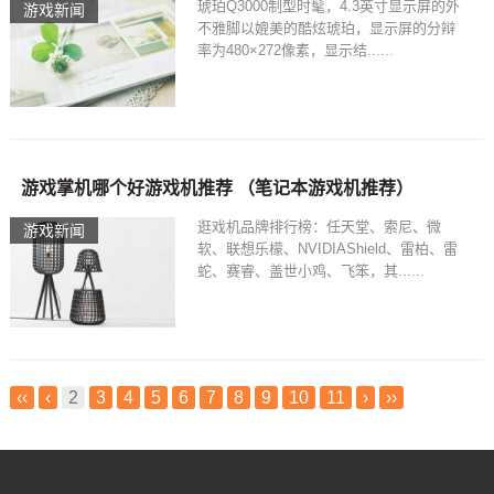
琥珀Q3000制型时髦，4.3英寸显示屏的外
游戏新闻
不雅脚以媲美的酷炫琥珀，显示屏的分辩
率为480×272像素，显示结......
游戏掌机哪个好游戏机推荐 （笔记本游戏机推荐）
逛戏机品牌排行榜：任天堂、索尼、微
游戏新闻
软、联想乐檬、NVIDIAShield、雷柏、雷
蛇、赛睿、盖世小鸡、飞笨，其......
‹‹
‹
2
3
4
5
6
7
8
9
10
11
›
››