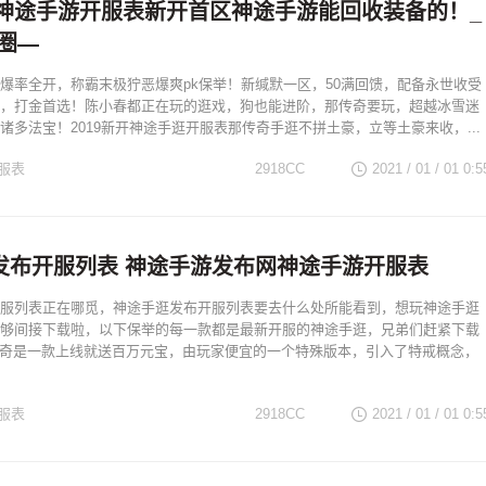
新开神途手游开服表新开首区神途手游能回收装备的！_
圈—
爆率全开，称霸末极狞恶爆爽pk保举！新缄默一区，50满回馈，配备永世收受
，打金首选！陈小春都正在玩的逛戏，狗也能进阶，那传奇要玩，超越冰雪迷
诸多法宝！2019新开神途手逛开服表那传奇手逛不拼土豪，立等土豪来收，...
服表
2918CC
2021 / 01 / 01
0:5
发布开服列表 神途手游发布网神途手游开服表
服列表正在哪觅，神途手逛发布开服列表要去什么处所能看到，想玩神途手逛
够间接下载啦，以下保举的每一款都是最新开服的神途手逛，兄弟们赶紧下载
品传奇是一款上线就送百万元宝，由玩家便宜的一个特殊版本，引入了特戒概念，
服表
2918CC
2021 / 01 / 01
0:5