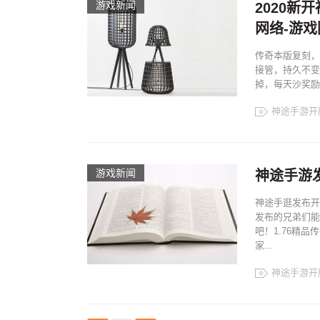
游戏新闻
2020
网络-游戏
传奇本版复刻，
接管，持久不变
掉，每天沙奖励
神途手游开
游戏新闻
神途手游
神途手逛发布开
发布的兄弟们能
吧！1.76精
家...
神途手游开