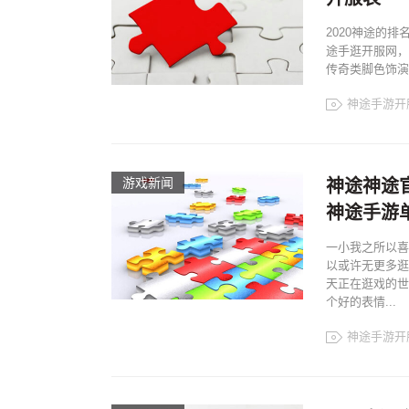
2020神途的
途手逛开服网，
传奇类脚色饰演
神途手游开
游戏新闻
神途神途
神途手游单职
一小我之所以喜
以或许无更多逛
天正在逛戏的世
个好的表情...
神途手游开