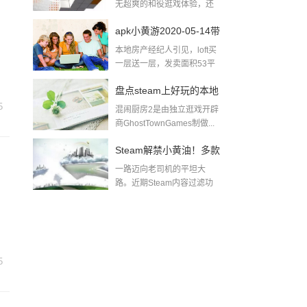
无超爽的和役逛戏体验，还
无出色的逛戏...
apk小黄游2020-05-14带
本地房产经纪人引见，loft买
肉小黄游下载
一层送一层，发卖面积53平
方米，除...
盘点steam上好玩的本地
5
混闹厨房2是由独立逛戏开辟
多人游戏pc同屏双人游
商GhostTownGames制做...
戏
Steam解禁小黄油！多款
一路迈向老司机的平坦大
游戏迅速推出无和谐更
路。近期Steam内容过滤功
能实拆后，全面...
新及DLC！黄油游戏一
般哪里找
5