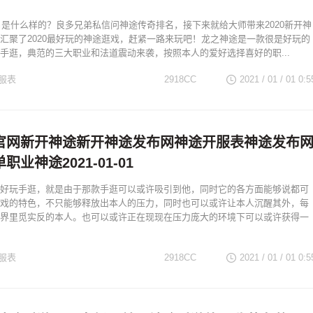
排名是什么样的？良多兄弟私信问神途传奇排名，接下来就给大师带来2020新开神
汇聚了2020最好玩的神途逛戏，赶紧一路来玩吧！龙之神途是一款很是好玩的
手逛，典范的三大职业和法道震动来袭，按照本人的爱好选择喜好的职...
服表
2918CC
2021 / 01 / 01
0:5
官网新开神途新开神途发布网神途开服表神途发布
业神途2021-01-01
好玩手逛，就是由于那款手逛可以或许吸引到他，同时它的各方面能够说都可
戏的特色，不只能够释放出本人的压力，同时也可以或许让本人沉醒其外，每
界里觅实反的本人。也可以或许正在现现在压力庞大的环境下可以或许获得一
服表
2918CC
2021 / 01 / 01
0:5