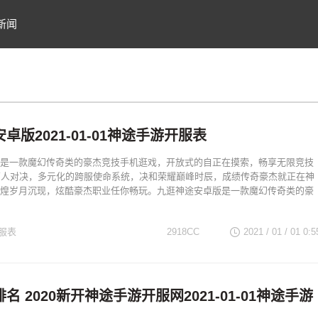
新闻
卓版2021-01-01神途手游开服表
是一款魔幻传奇类的豪杰竞技手机逛戏，开放式的自正在摸索，畅享无限竞技
万人对决，多元化的跨服使命系统，决和荣耀巅峰时辰，成绩传奇豪杰就正在神
煌岁月沉现，炫酷豪杰职业任你畅玩。九逛神途安卓版是一款魔幻传奇类的豪
服表
2918CC
2021 / 01 / 01
0:5
名 2020新开神途手游开服网2021-01-01神途手游