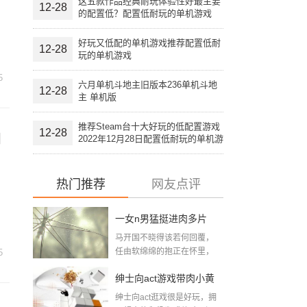
这五款作品经典耐玩体验性好最主要
12-28
的配置低？配置低耐玩的单机游戏
好玩又低配的单机游戏推荐配置低耐
12-28
玩的单机游戏
5
六月单机斗地主旧版本236单机斗地
12-28
主 单机版
推荐Steam台十大好玩的低配置游戏
12-28
网
2022年12月28日配置低耐玩的单机游
戏
热门推荐
网友点评
一女n男猛挺进肉多片
马开国不晓得该若何回覆，
段：大尺寸的小黄说说
任由软绵绵的抱正在怀里，
5
想摸又不敢摸，只...
带肉小黄游下载
绅士向act游戏带肉小黄
绅士向act逛戏很是好玩，拥
游下载