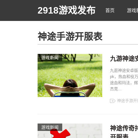
2918游戏发布
首页
游戏
神途手游开服表
游戏新闻
九游神途安
九逛神途安卓版
pk，热血和役
途血和玛法，辉
杰竞...
神途手游开
游戏新闻
神途传奇排
开服表