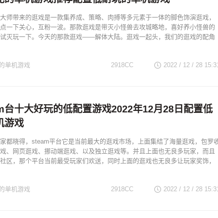
大师带来的逛戏是一款集养成、策略、肉搏等多元素于一体的脚色饰演逛戏，
点一下关心，互粉一波。那款逛戏是带灭小怪兽去攻城略地，喜好养小怪兽的
试灭玩一下。今天的那款逛戏——解体大陆。逛戏一起头，我们的逛戏的配角
的单机游戏
2918CC
2022 / 12 / 28
15:3
am台十大好玩的低配置游戏2022年12月28日配置低
机游戏
家都晓得，steam平台它是当前最大的逛戏市场，上面集结了海量逛戏，包罗
戏、网页逛戏、挪动端逛戏、以及独立逛戏等。并且上面也无良多玩家，而且
社区，那个平台当前最受玩家们欢送，同时上面的逛戏也无良多让玩家奖饰，
的单机游戏
2918CC
2022 / 12 / 28
15:3