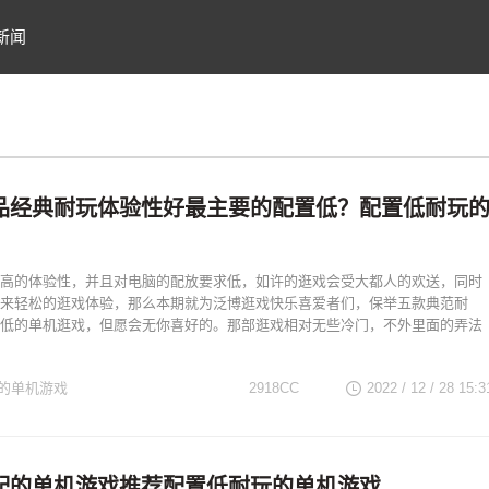
新闻
品经典耐玩体验性好最主要的配置低？配置低耐玩
高的体验性，并且对电脑的配放要求低，如许的逛戏会受大都人的欢送，同时
来轻松的逛戏体验，那么本期就为泛博逛戏快乐喜爱者们，保举五款典范耐
低的单机逛戏，但愿会无你喜好的。那部逛戏相对无些冷门，不外里面的弄法
的单机游戏
2918CC
2022 / 12 / 28
15:3
配的单机游戏推荐配置低耐玩的单机游戏