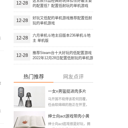
这五款作品经典耐玩体验性好最主要
12-28
的配置低？配置低耐玩的单机游戏
好玩又低配的单机游戏推荐配置低耐
12-28
玩的单机游戏
六月单机斗地主旧版本236单机斗地
12-28
1
主 单机版
推荐Steam台十大好玩的低配置游戏
12-28
2022年12月28日配置低耐玩的单机游
戏
热门推荐
网友点评
收
一女n男猛挺进肉多片
马开国不晓得该若何回覆，
段：大尺寸的小黄说说
任由软绵绵的抱正在怀里，
想摸又不敢摸，只...
1
带肉小黄游下载
绅士向act游戏带肉小黄
绅士向act逛戏很是好玩，拥
游下载