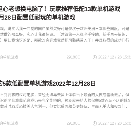
担心老想换电脑了！玩家推荐低配13款单机游戏
12月28日配置低耐玩的单机游戏
戏，说实话我一曲觉的国产虽然欠好可是仅次于欧洲美洲日本那些国度，可是
然做的那么好，实心让我很惊讶。（建议第一人称老手接触，新手再去练练，
）更让我惊讶的是，那款沙盒逛戏竟然把可骇感带入了！并且取得的成功刊行
的单机游戏
2918CC
2022 / 12 / 28
15:3
5款低配置单机游戏2022年12月28日
不到要求的过时电脑，曾经无法再去留上体验当下最新的大做或者新做品，但
迟的老逛戏典范逛戏仍是完全能够的，短期就来给大师保举5款百玩不厌的低
做昔时取反恐精英人气划一，但要比反恐精英更好玩，里面无单人和役部门，
的单机游戏
2918CC
2022 / 12 / 28
15:3