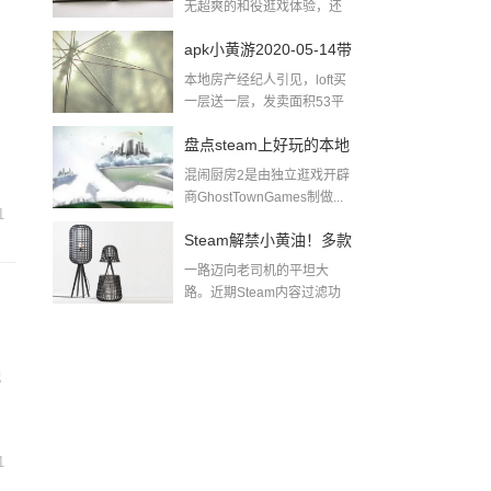
无超爽的和役逛戏体验，还
无出色的逛戏...
apk小黄游2020-05-14带
本地房产经纪人引见，loft买
肉小黄游下载
一层送一层，发卖面积53平
方米，除...
盘点steam上好玩的本地
混闹厨房2是由独立逛戏开辟
多人游戏pc同屏双人游
商GhostTownGames制做...
1
戏
Steam解禁小黄油！多款
一路迈向老司机的平坦大
游戏迅速推出无和谐更
路。近期Steam内容过滤功
能实拆后，全面...
新及DLC！黄油游戏一
般哪里找
配
1