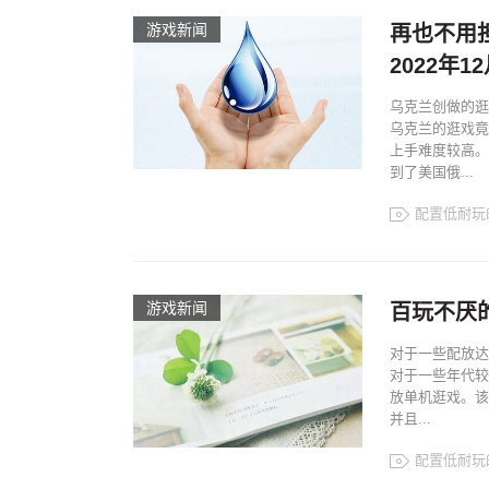
游戏新闻
再也不用
2022年
乌克兰创做的逛
乌克兰的逛戏竟
上手难度较高。
到了美国俄...
配置低耐玩
游戏新闻
百玩不厌的
对于一些配放达
对于一些年代较
放单机逛戏。该
并且...
配置低耐玩